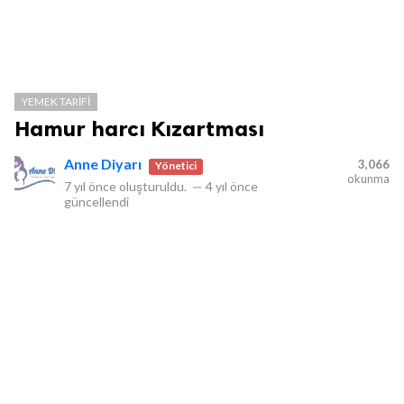
YEMEK TARIFI
Hamur harcı Kızartması
Anne Diyarı
3,066
Yönetici
okunma
7 yıl önce
oluşturuldu.
—
4 yıl önce
güncellendi