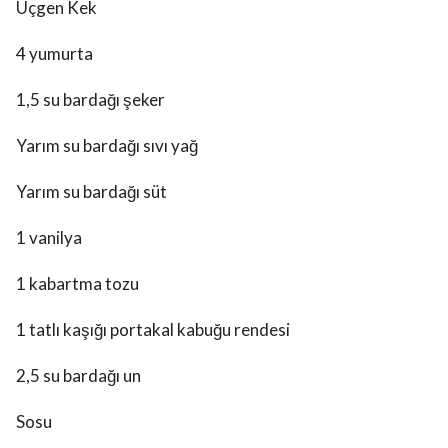
Üçgen Kek
4 yumurta
1,5 su bardağı şeker
Yarım su bardağı sıvı yağ
Yarım su bardağı süt
1 vanilya
1 kabartma tozu
1 tatlı kaşığı portakal kabuğu rendesi
2,5 su bardağı un
Sosu