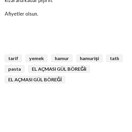
kızarana kadar pişirin.
Afiyetler olsun.
tarif
yemek
hamur
hamurişi
tatlı
pasta
EL AÇMASI GÜL BÖREĞİi
EL AÇMASI GÜL BÖREĞİ