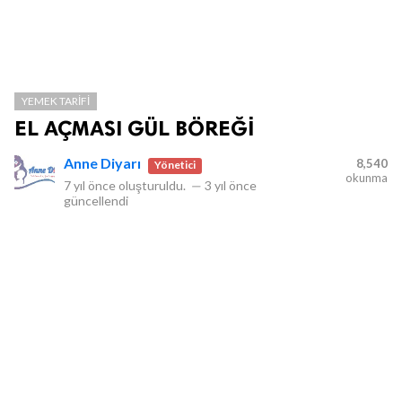
YEMEK TARIFI
EL AÇMASI GÜL BÖREĞİ
Anne Diyarı
8,540
Yönetici
okunma
7 yıl önce
oluşturuldu.
—
3 yıl önce
güncellendi