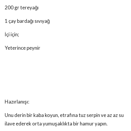
200 gr tereyağı
1 çay bardağı sıvıyağ
İçi için;
Yeterince peynir
Hazırlanışı:
Unu derin bir kaba koyun, etrafına tuz serpin ve az az su
ilave ederek orta yumuşaklıkta bir hamur yapın.