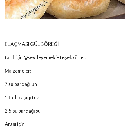
EL AÇMASI GÜL BÖREĞİ
tarif için @sevdeyemek‘e teşekkürler.
Malzemeler:
7 su bardağı un
1 tatlı kaşığı tuz
2,5 su bardağı su
Arası için