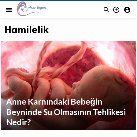



menu
Hamilelik
Anne Karnındaki Bebeğin
Beyninde Su Olmasının Tehlikesi
Nedir?