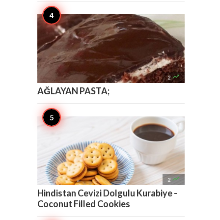

2
AĞLAYAN PASTA;

2
Hindistan Cevizi Dolgulu Kurabiye -
Coconut Filled Cookies