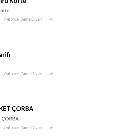
mru Köfte
Köfte

Anne Diyarı
7 yıl önce
arifi

Anne Diyarı
7 yıl önce
SKET ÇORBA
T ÇORBA

Anne Diyarı
7 yıl önce