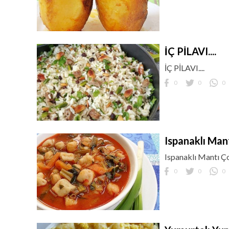
İÇ PİLAVI....
İÇ PİLAVI....
0
0
0
Ispanaklı Man
Ispanaklı Mantı Ç
0
0
0