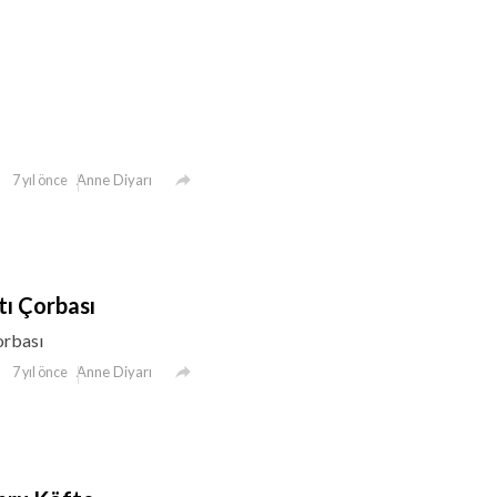

Anne Diyarı
7 yıl önce
tı Çorbası
orbası

Anne Diyarı
7 yıl önce