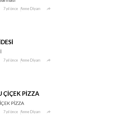

Anne Diyarı
7 yıl önce
İDESİ
İ

Anne Diyarı
7 yıl önce
 ÇİÇEK PİZZA
İÇEK PİZZA

Anne Diyarı
7 yıl önce