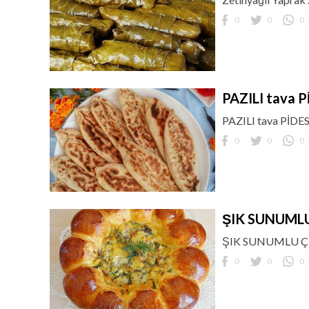
0
0
0
PAZILI tava P
PAZILI tava PİDES
0
0
0
ŞIK SUNUMLU
ŞIK SUNUMLU Ç
0
0
0