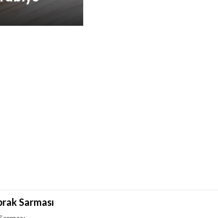
prak Sarması
 Sarması