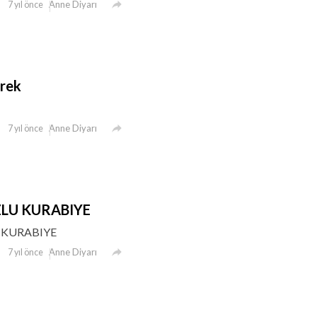

Anne Diyarı
7 yıl önce
örek

Anne Diyarı
7 yıl önce
ZLU KURABIYE
 KURABIYE

Anne Diyarı
7 yıl önce