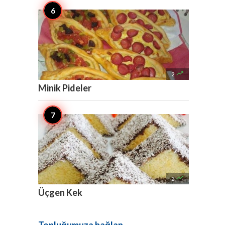

2
Minik Pideler

2
Üçgen Kek