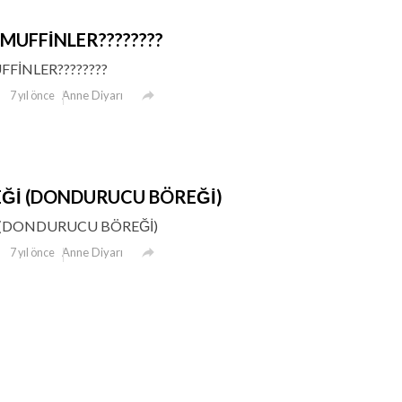
MUFFİNLER????????
FİNLER????????

Anne Diyarı
7 yıl önce
Ğİ (DONDURUCU BÖREĞİ)
 (DONDURUCU BÖREĞİ)

Anne Diyarı
7 yıl önce