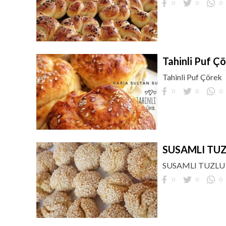
0
0
0
Tahinli Puf Ç
Tahinli Puf Çörek
0
0
0
SUSAMLI TU
SUSAMLI TUZLU
0
0
0