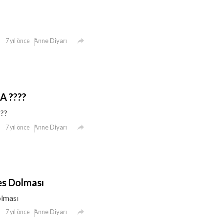

Anne Diyarı
7 yıl önce
A ????
??

Anne Diyarı
7 yıl önce
es Dolması
olması

Anne Diyarı
7 yıl önce