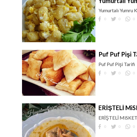
Yumurtalı Yu
Yumurtalı Yumru 
0
0
0
Puf Puf Pişi T
Puf Puf Pişi Tarifi
0
0
0
ERİŞTELİ Mi
ERİŞTELİ MiSKE
0
0
0