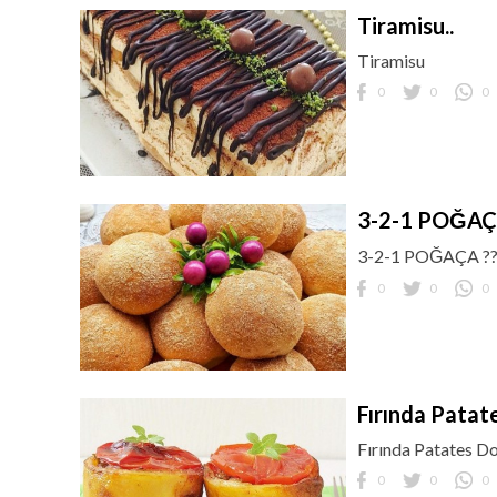
Tiramisu..
Tiramisu
0
0
0
3-2-1 POĞAÇ
3-2-1 POĞAÇA ??
0
0
0
Fırında Patat
Fırında Patates D
0
0
0