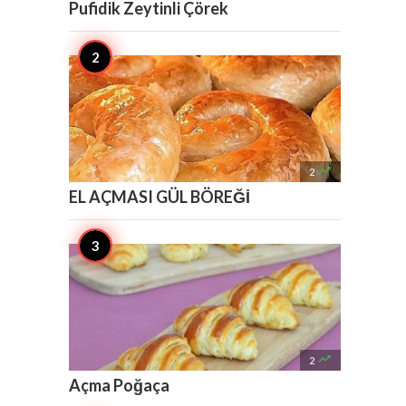
Pufidik Zeytinli Çörek

2
EL AÇMASI GÜL BÖREĞİ

2
Açma Poğaça