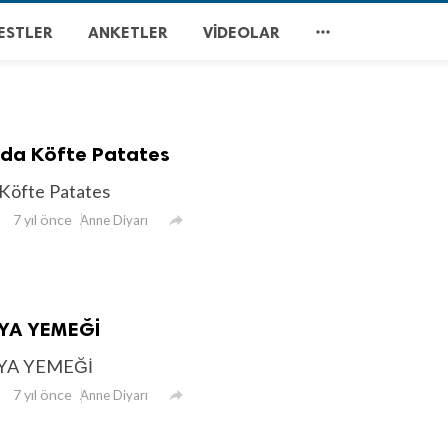

ESTLER
ANKETLER
VIDEOLAR
nda Köfte Patates
 Köfte Patates
7 yıl önce

Anne Diyarı
YA YEMEĞİ
YA YEMEĞİ
7 yıl önce

Anne Diyarı