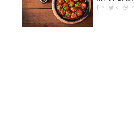
0
0
0