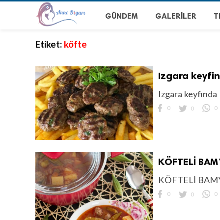
GÜNDEM
GALERILER
T
Etiket:
köfte
Izgara keyfi
Izgara keyfinda
0
0
0
KÖFTELİ BAM
KÖFTELİ BAM
0
0
0