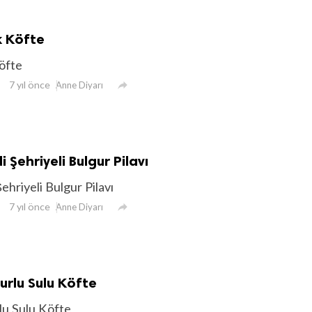
k Köfte
öfte
7 yıl önce

Anne Diyarı
 Şehriyeli Bulgur Pilavı
ehriyeli Bulgur Pilavı
7 yıl önce

Anne Diyarı
urlu Sulu Köfte
lu Sulu Köfte