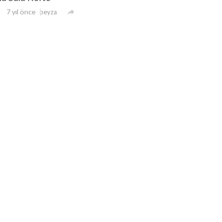
7 yıl önce

beyza